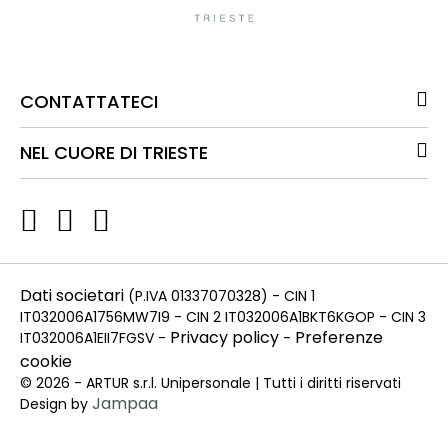
CONTATTATECI
NEL CUORE DI TRIESTE
Dati societari
(P.IVA 01337070328) - CIN 1
IT032006A1756MW7I9 - CIN 2 IT032006A1BKT6KGOP - CIN 3
Privacy policy
Preferenze
IT032006A1EII7FGSV -
-
cookie
© 2026 - ARTUR s.r.l. Unipersonale | Tutti i diritti riservati
Jampaa
Design by