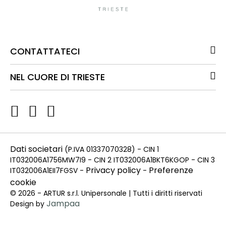
CONTATTATECI
NEL CUORE DI TRIESTE
Dati societari
(P.IVA 01337070328) - CIN 1
IT032006A1756MW7I9 - CIN 2 IT032006A1BKT6KGOP - CIN 3
Privacy policy
Preferenze
IT032006A1EII7FGSV -
-
cookie
© 2026 - ARTUR s.r.l. Unipersonale | Tutti i diritti riservati
Jampaa
Design by