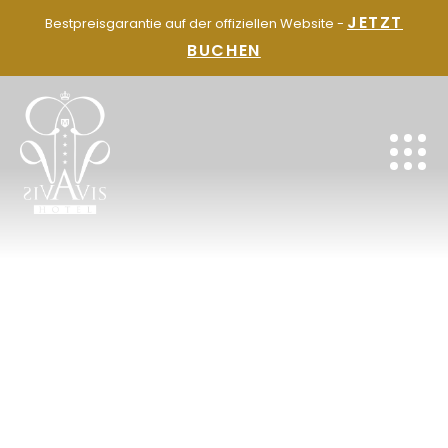
ZUM
JETZT
Bestpreisgarantie auf der offiziellen Website -
INHALT
BUCHEN
SPRINGEN