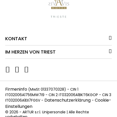
KONTAKT
IM HERZEN VON TRIEST
Firmeninfo
(MwSt 01337070328) - CIN 1
IT032006A1756MW7I9 - CIN 2 IT032006A1BKT6KGOP - CIN 3
Datenschutzerklärung
Cookie-
IT032006A1EII7FGSV -
-
Einstellungen
© 2026 - ARTUR s.r.l. Unipersonale | Alle Rechte
vorbehalten