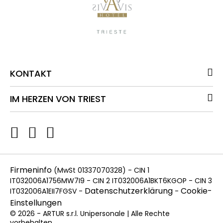
KONTAKT
IM HERZEN VON TRIEST
Firmeninfo
(MwSt 01337070328) - CIN 1
IT032006A1756MW7I9 - CIN 2 IT032006A1BKT6KGOP - CIN 3
Datenschutzerklärung
Cookie-
IT032006A1EII7FGSV -
-
Einstellungen
© 2026 - ARTUR s.r.l. Unipersonale | Alle Rechte
vorbehalten