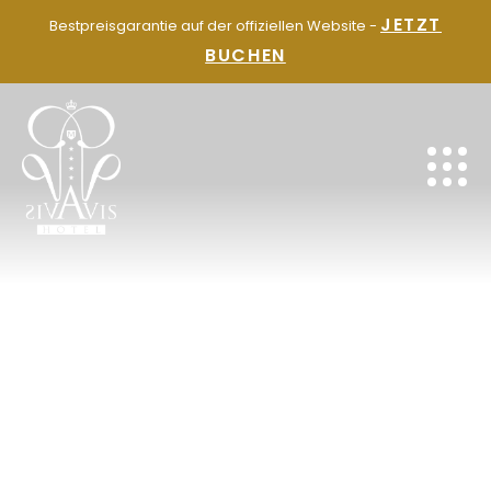
ZUM
JETZT
Bestpreisgarantie auf der offiziellen Website -
INHALT
BUCHEN
SPRINGEN